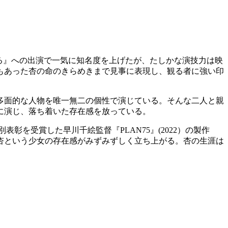
る』への出演で一気に知名度を上げたが、たしかな演技力は映
もあった杏の命のきらめきまで見事に表現し、観る者に強い印
多面的な人物を唯一無二の個性で演じている。そんな二人と親
に演じ、落ち着いた存在感を放っている。
彰を受賞した早川千絵監督『PLAN75』(2022）の製作
杏という少女の存在感がみずみずしく立ち上がる。杏の生涯は