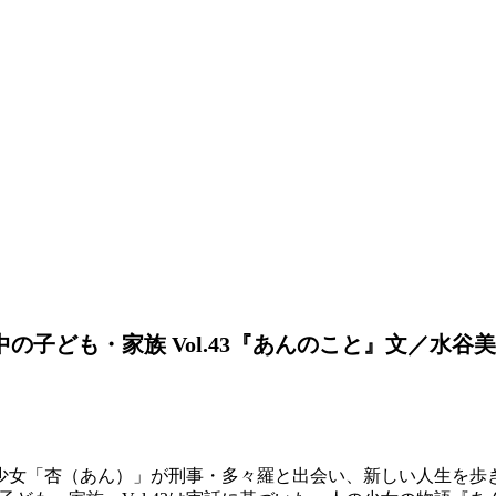
の子ども・家族 Vol.43『あんのこと』文／水谷
少女
「杏（あん）」
が刑事・多々羅と出会い、新しい人生を歩き