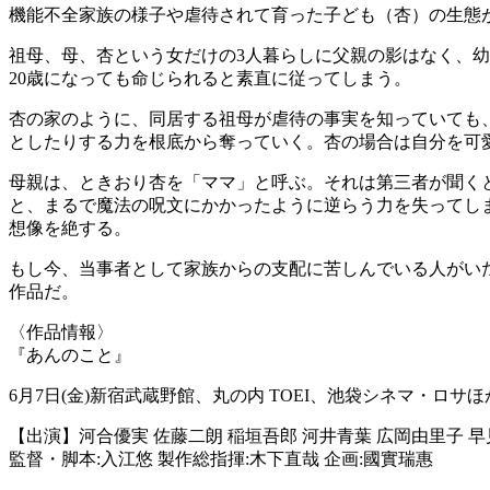
機能不全家族の様子や虐待されて育った子ども（杏）の生態
祖母、母、杏という女だけの3人暮らしに父親の影はなく、幼
20歳になっても命じられると素直に従ってしまう。
杏の家のように、同居する祖母が虐待の事実を知っていても
としたりする力を根底から奪っていく。杏の場合は自分を可
母親は、ときおり杏を「ママ」と呼ぶ。それは第三者が聞く
と、まるで魔法の呪文にかかったように逆らう力を失ってし
想像を絶する。
もし今、当事者として家族からの支配に苦しんでいる人がい
作品だ。
〈作品情報〉
『あんのこと』
6月7日(金)新宿武蔵野館、丸の内 TOEI、池袋シネマ・ロサ
【出演】河合優実 佐藤二朗 稲垣吾郎 河井青葉 広岡由里子 
監督・脚本:入江悠 製作総指揮:木下直哉 企画:國實瑞惠