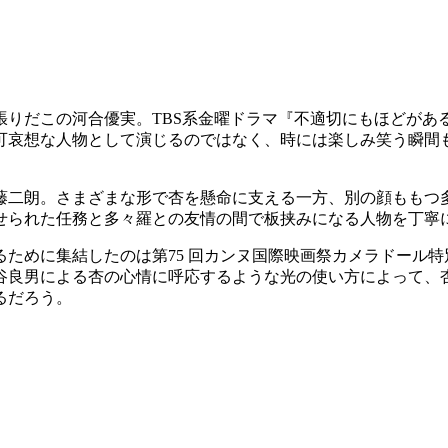
張りだこの河合優実。TBS系金曜ドラマ『不適切にもほどがあ
可哀想な人物として演じるのではなく、時には楽しみ笑う瞬間
藤二朗。さまざまな形で杏を懸命に支える一方、別の顔ももつ
せられた任務と多々羅との友情の間で板挟みになる人物を丁寧
に集結したのは第75 回カンヌ国際映画祭カメラドール特別表
谷良男による杏の心情に呼応するような光の使い方によって、
るだろう。