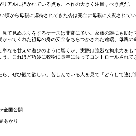
がリアルに描かれている点も、本作の大きく注目すべき点だ。
い頃から母親に虐待されてきた杏は完全に母親に支配されてい
、見て見ぬふりをするケースは非常に多い。家族の誰にも助け
愛がってくれた祖母の身の安全をちらつかされた途端、母親の
と単なる甘えや遊びのように響くが、実際は強烈な拘束力をも
まう。これほど巧妙に狡猾に長年に渡ってコントロールされて
たら、ぜひ観て欲しい。苦しんでいる人を見て「どうして逃げ
ほか全国公開
早見あかり