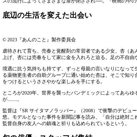
スの流行によってさまざまな扉が閉ざされ──。『映画の中の子
底辺の生活を変えた出会い
© 2023『あんのこと』製作委員会
虐待されて育ち、売春と覚醒剤の常習者である少女、杏（あ
上げ、杏には売春をして家に金を入れろと迫る。足の不自由
境遇に抗う気持ちも持てず、ずっと母親の言いなりになって
る薬物更生者の自助グループに通い始めた杏は、そこで知り
をつけるというささやかな楽しみを手にする。
ところが2020年、世界を襲ったパンデミックによってあら
が……。
監督は『SR サイタマノラッパー』（2008）で衝撃のデビューを
悠。モデルとなった事件を新聞記事を読み、「自分は絶対これ
監督自身の友人への鎮魂と祈りも込められているという。