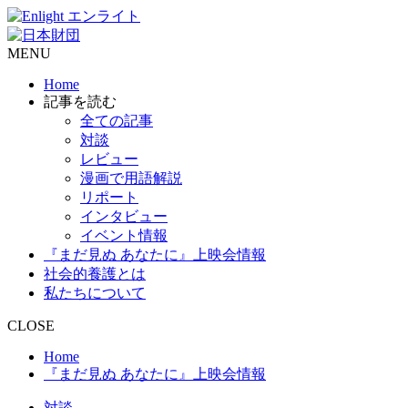
MENU
Home
記事を読む
全ての記事
対談
レビュー
漫画で用語解説
リポート
インタビュー
イベント情報
『まだ見ぬ あなたに』上映会情報
社会的養護とは
私たちについて
CLOSE
Home
『まだ見ぬ あなたに』上映会情報
対談