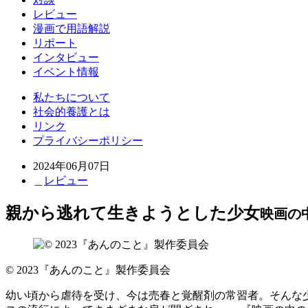
レビュー
漫画で用語解説
リポート
インタビュー
イベント情報
私たちについて
社会的養護とは
リンク
プライバシーポリシー
2024年06月07日
＿
レビュー
親から逃れて生きようとした少女
映画の中
© 2023『あんのこと』製作委員会
幼い頃から虐待を受け、今は売春と覚醒剤の常習者。そんな