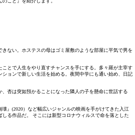
あんのこと』を紹介します。
できない。ホステスの母はゴミ屋敷のような部屋に平気で男を
たことで人生をやり直すチャンスを手にする。多々羅が主宰す
ンションで新しい生活を始める。夜間中学にも通い始め、日記
なか、杏は突如預かることになった隣人の子を懸命に世話する
AI 崩壊』(2020）など幅広いジャンルの映画を手がけてきた入江
ばしる作品だ。 そこには新型コロナウィルスで命を落とした