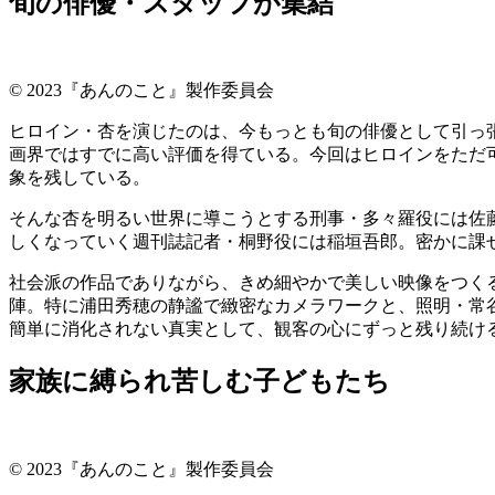
旬の俳優・スタッフが集結
© 2023『あんのこと』製作委員会
ヒロイン・杏を演じたのは、今もっとも旬の俳優として引っ
画界ではすでに高い評価を得ている。今回はヒロインをただ
象を残している。
そんな杏を明るい世界に導こうとする刑事・多々羅役には佐
しくなっていく週刊誌記者・桐野役には稲垣吾郎。密かに課
社会派の作品でありながら、きめ細やかで美しい映像をつくるため
陣。特に浦田秀穂の静謐で緻密なカメラワークと、照明・常
簡単に消化されない真実として、観客の心にずっと残り続け
家族に縛られ苦しむ子どもたち
© 2023『あんのこと』製作委員会