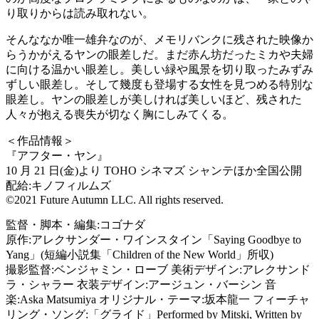
り取りからは読み取れない。
そんななか唯一雄弁なのが、メモリバンクに残された映像か
らうかがえるヤンの眼差しだ。まだ赤ん坊だったミカや夫婦
に向ける温かい眼差し。美しい緑や風景を切り取ったみずみ
ずしい眼差し。そして幾度も登場する女性を見つめる特別な
眼差し。ヤンの眼差しが美しければ美しいほど、残された
人々が抱える喪失が切なく胸にしみてくる。
＜作品情報＞
『アフター・ヤン』
10 月 21 日(金)より TOHO シネマズ シャンテほか全国公開
配給:キノフィルムズ
©️2021 Future Autumn LLC. All rights reserved.
監督・脚本・編集:コゴナダ
原作:アレクサンダー・ワインスタイン「Saying Goodbye to
Yang」(短編小説集「Children of the New World」所収)
撮影監督:ベンジャミン・ローブ 美術デザイン:アレクサンド
ラ・シャラー 衣装デザイン:アージュン・バーシン 音
楽:Aska Matsumiya オリジナル・テーマ:坂本龍一 フィーチャ
リング・ソング:「グライド」Performed by Mitski, Written by