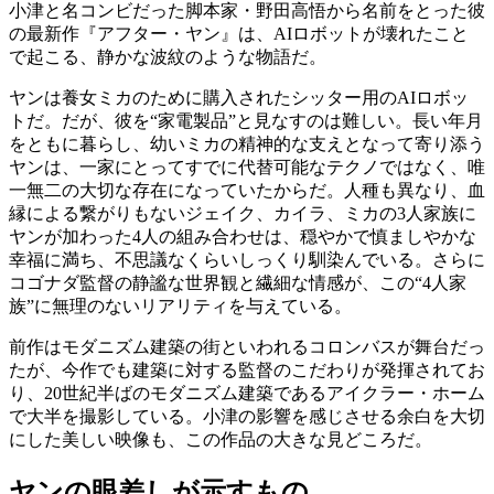
小津と名コンビだった脚本家・野田高悟から名前をとった彼
の最新作『アフター・ヤン』は、AIロボットが壊れたこと
で起こる、静かな波紋のような物語だ。
ヤンは養女ミカのために購入されたシッター用のAIロボッ
トだ。だが、彼を“家電製品”と見なすのは難しい。長い年月
をともに暮らし、幼いミカの精神的な支えとなって寄り添う
ヤンは、一家にとってすでに代替可能なテクノではなく、
唯
一無二の
大切な存在になっていたからだ。人種も異なり、血
縁による繋がりもないジェイク、カイラ、ミカの3人家族に
ヤンが加わった4人の組み合わせは、穏やかで慎ましやかな
幸福に満ち、不思議なくらいしっくり馴染んでいる。さらに
コゴナダ監督の静謐な世界観と繊細な情感が、この“4人家
族”に無理のないリアリティを与えている。
前作はモダニズム建築の街といわれるコロンバスが舞台だっ
たが、今作でも建築に対する監督のこだわりが発揮されてお
り、20世紀半ばのモダニズム建築であるアイクラー・ホーム
で大半を撮影している。小津の影響を感じさせる余白を大切
にした美しい映像も、この作品の大きな見どころだ。
ヤンの眼差しが示すもの