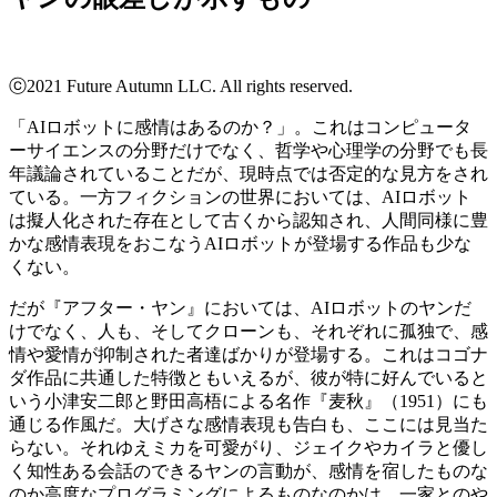
ⓒ2021 Future Autumn LLC. All rights reserved.
「AIロボットに感情はあるのか？」。これはコンピュータ
ーサイエンスの分野だけでなく、哲学や心理学の分野でも長
年議論されていることだが、現時点では否定的な見方をされ
ている。一方フィクションの世界においては、AIロボット
は擬人化された存在として古くから認知され、人間同様に豊
かな感情表現をおこなうAIロボットが登場する作品も少な
くない。
だが『アフター・ヤン』においては、AIロボットのヤンだ
けでなく、人も、そしてクローンも、それぞれに孤独で、感
情や愛情が抑制された者達ばかりが登場する。これはコゴナ
ダ作品に共通した特徴ともいえるが、彼が特に好んでいると
いう
小津安二郎と野田高梧による名作
『麦秋』（1951）にも
通じる作風だ。大げさな感情表現も告白も、ここには見当た
らない。それゆえミカを可愛がり、ジェイクやカイラと優し
く知性ある会話のできるヤンの言動が、感情を宿したものな
のか高度なプログラミングによるものなのかは、一家とのや