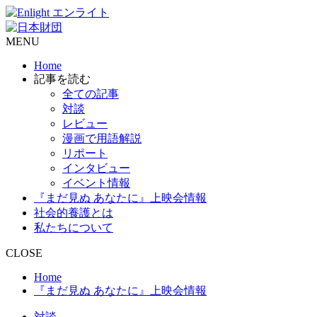
MENU
Home
記事を読む
全ての記事
対談
レビュー
漫画で用語解説
リポート
インタビュー
イベント情報
『まだ見ぬ あなたに』上映会情報
社会的養護とは
私たちについて
CLOSE
Home
『まだ見ぬ あなたに』上映会情報
対談