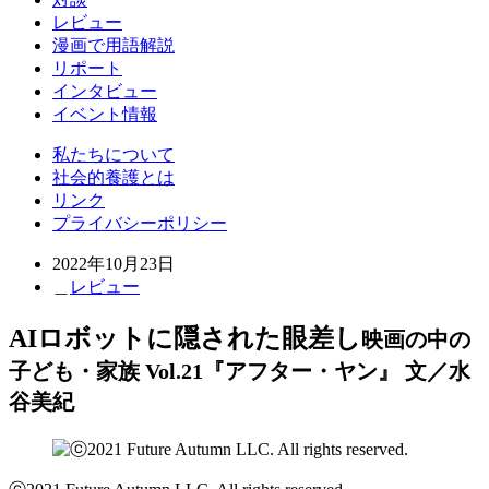
レビュー
漫画で用語解説
リポート
インタビュー
イベント情報
私たちについて
社会的養護とは
リンク
プライバシーポリシー
2022年10月23日
＿
レビュー
AIロボットに隠された眼差し
映画の中の
子ども・家族 Vol.21『アフター・ヤン』 文／水
谷美紀