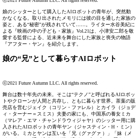
ⓒ2021 Future Autumn LLC. All rights reserved.
娘のシッターとして購入したAIロボットの青年が、突然動
かなくなる。取り出されたメモリには彼の目を通した家族の
姿と、ある“秘密”が残されていて……。ライター水谷美紀に
よる『映画の中の子ども・家族』Vol.21は、小津安二郎を敬
愛する監督による、近未来を舞台にした家族と喪失の物語
『アフター・ヤン』を紹介します。
娘の“兄”として暮らすAIロボット
ⓒ2021 Future Autumn LLC. All rights reserved.
舞台は数十年先の未来。そこは“テクノ”と呼ばれるAIロボッ
トやクローンが人間と共存し、ともに暮らす世界。茶葉の販
売店を営むジェイク（コリン・ファレル）とカイラ（ジョデ
ィ・ターナー＝スミス）夫妻の家にも、中国系の養女ミカ
（マレア・エマ・チャンドラウィジャヤ）のシッター用に購
入されたAIロボットの青年ヤン（ジャスティン・H・ミン）
がいる。ミカとヤンは互いを「兄（グァグァ ）」「妹（メ