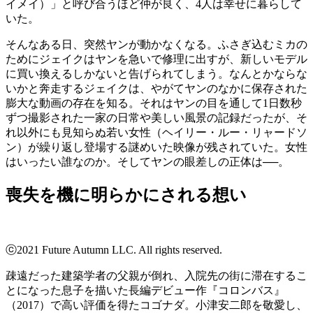
イメイ）」と呼び合うほど仲が良く、4人は幸せに暮らして
いた。
そんなある日、突然ヤンが動かなくなる。ふさぎ込むミカの
ためにジェイクはヤンを急いで修理に出すが、新しいモデル
に買い換えるしかないと告げられてしまう。なんとかならな
いかと奔走するジェイクは、やがてヤンのなかに保存された
膨大な動画の存在を知る。それはヤンの目を通して1日数秒
ずつ撮影された一家の日常や美しい風景の記録だったが、そ
れ以外にも見知らぬ若い女性（ヘイリー・ルー・リャードソ
ン）が繰り返し登場する謎めいた映像が残されていた。女性
はいったい誰なのか。そしてヤンの眼差しの正体は──。
喪失を機に明らかにされる想い
ⓒ2021 Future Autumn LLC. All rights reserved.
疎遠だった建築学者の父親が倒れ、入院先の街に滞在するこ
とになった息子を描いた長編デビュー作『コロンバス』
（2017）で高い評価を得た
コゴナダ
。小津安二郎を敬愛し、